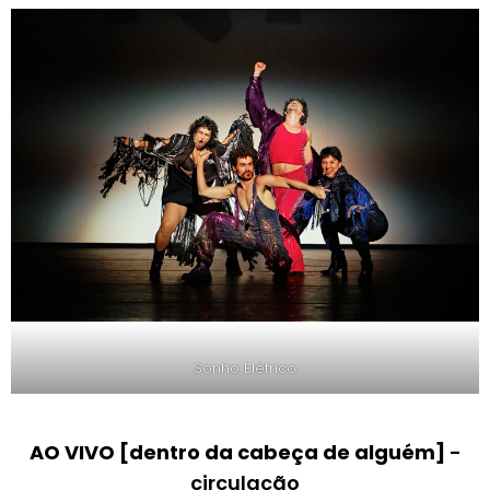
Sonho Elétrico
AO VIVO [dentro da cabeça de alguém]
-
circulação