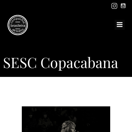
Pular
para
o
conteúdo
SESC Copacabana